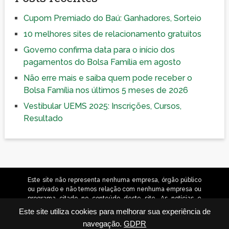
Cupom Premiado do Baú: Ganhadores, Sorteio
10 melhores sites de relacionamento gratuitos
Governo confirma data para o início dos
pagamentos do Bolsa Família em agosto
Não erre mais e saiba quem pode receber o
Bolsa Família nos últimos 5 meses de 2026
Vestibular UEMS 2025: Inscrições, Cursos,
Resultado
Este site não representa nenhuma empresa, órgão público
ou privado e não temos relação com nenhuma empresa ou
programa citado no conteúdo deste site. As notícias e
orientações contidas neste site têm caráter informativo.
Este site utiliza cookies para melhorar sua experiência de
Não nos responsabilizamos por alterações nas condições
navegação.
GDPR
dos serviços citados. © 2026 jornalvejaagora.com.br –